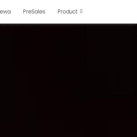
Sewa
PreSales
Product