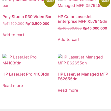
Sale!
Sale!
Poly Studio R30 Video Bar
HP Color LaserJet
Enterprise MFP X57945dn
Rp
11.500.000
Rp
10.500.000
Rp
46.000.000
Rp
45.000.000
Add to cart
Add to cart
HP LaserJet Pro 4103fdn
HP LaserJet Managed MFP
E62655dn
Read more
Read more